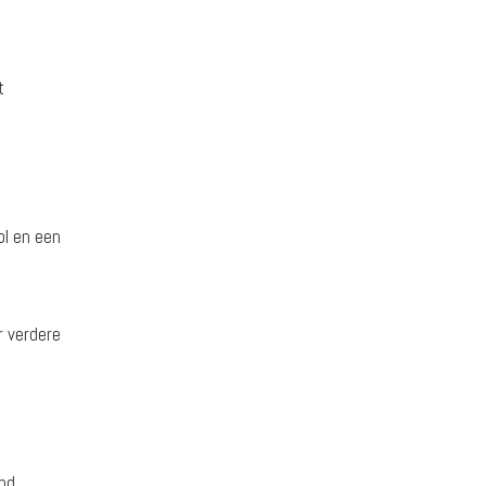
t
l en een
 verdere
and