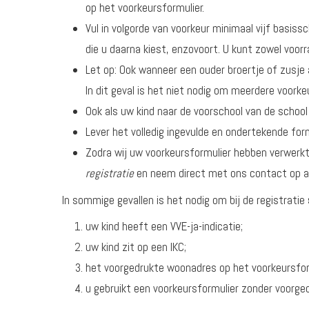
op het voorkeursformulier.
Vul in volgorde van voorkeur minimaal vijf basis
die u daarna kiest, enzovoort. U kunt zowel voor
Let op: Ook wanneer een ouder broertje of zusje al
In dit geval is het niet nodig om meerdere voorke
Ook als uw kind naar de voorschool van de school
Lever het volledig ingevulde en ondertekende formu
Zodra wij uw voorkeursformulier hebben verwerkt, 
registratie
en neem direct met ons contact op al
In sommige gevallen is het nodig om bij de registratie
uw kind heeft een VVE-ja-indicatie;
uw kind zit op een IKC;
het voorgedrukte woonadres op het voorkeursform
u gebruikt een voorkeursformulier zonder voorge