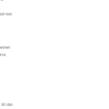
ool voor
 wonen
irca
 dit dan