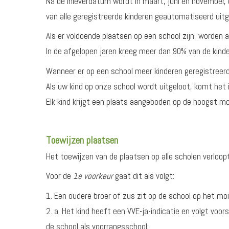
Na de inleverdatum wordt in maart, juni en november, 
van alle geregistreerde kinderen geautomatiseerd uit
Als er voldoende plaatsen op een school zijn, worden a
In de afgelopen jaren kreeg meer dan 90% van de kinde
Wanneer er op een school meer kinderen geregistreerd z
Als uw kind op onze school wordt uitgeloot, komt het
Elk kind krijgt een plaats aangeboden op de hoogst mo
Toewijzen plaatsen
Het toewijzen van de plaatsen op alle scholen verloop
Voor de
1e voorkeur
gaat dit als volgt:
1. Een oudere broer of zus zit op de school op het mo
2. a. Het kind heeft een VVE-ja-indicatie en volgt voo
de school als voorrangsschool;