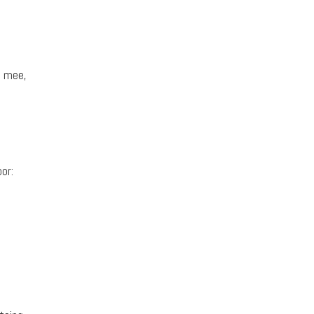
s mee,
oor: