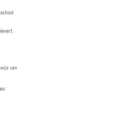
 school
levert.
wijs van
ies: