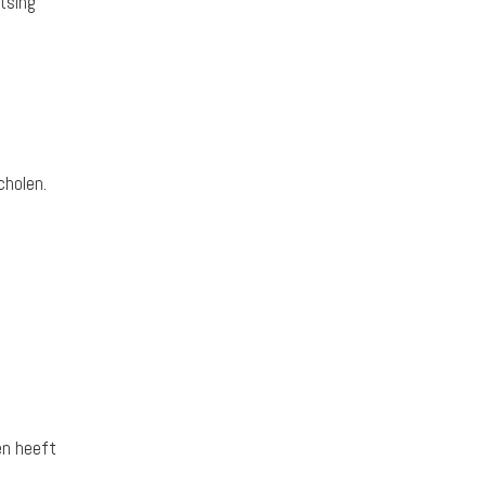
tsing
cholen.
èn heeft