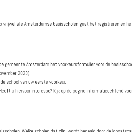
. Op vrijwel alle Amsterdamse basisscholen gaat het registreren en he
 de gemeente Amsterdam het voorkeursformulier voor de basisschoo
 november 2023).
j de school van uw eerste voorkeur.
eeft u hiervoor interesse? Kijk op de pagina
informatieochtend
voor
sisscholen. Welke scholen dat zijn, wordt bepaald door de loopafst