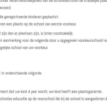
onder verantwoordelijkheid van de schoolbesturen de stedelijke plaa
gevoerd.
lle geregistreerde kinderen geplaatst.
ren een plaats op de school van eerste voorkeur.
ijn dan er plaatsen zijn, is loten noodzakelijk.
 in aanmerking voor de volgende door u opgegeven voorkeurschool/-s
gelijke school van uw voorkeur.
t in onderstaande volgorde.
ment dat uw kind 4 jaar wordt; uw kind heeft een plaatsgarantie.
rschoolse educatie op de voorschool die bij de school is aangesloten 