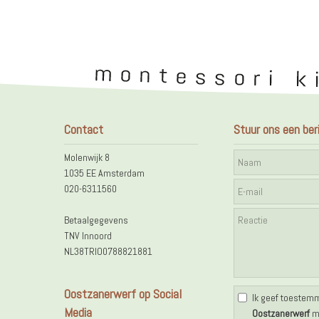
Contact
Stuur ons een ber
Molenwijk 8
1035 EE Amsterdam
020-6311560
Betaalgegevens
TNV Innoord
NL38TRIO0788821881
Workshop | Programmeren
Workshop | 
Oostzanerwerf op Social
Ik geef toestem
Media
Oostzanerwerf
mi