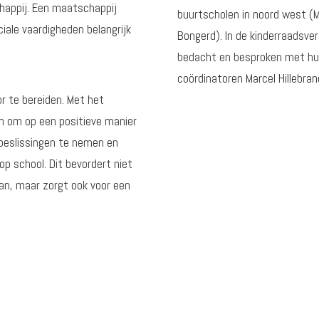
happij. Een maatschappij
buurtscholen in noord west (M
iale vaardigheden belangrijk
Bongerd). In de kinderraadsve
bedacht en besproken met hun
coördinatoren Marcel Hillebra
r te bereiden. Met het
n om op een positieve manier
beslissingen te nemen en
p school. Dit bevordert niet
aan, maar zorgt ook voor een