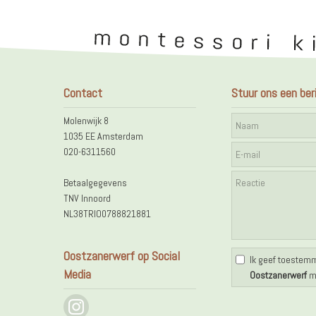
Contact
Stuur ons een ber
Molenwijk 8
1035 EE Amsterdam
020-6311560
Betaalgegevens
TNV Innoord
NL38TRIO0788821881
Workshop | Programmeren
Workshop | 
Oostzanerwerf op Social
Ik geef toestem
Media
Oostzanerwerf
mi