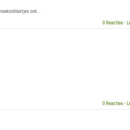
 Smaaksoldaatjes ook…
0 Reacties
-
L
0 Reacties
-
L