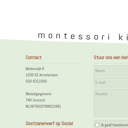
Contact
Stuur ons een ber
Molenwijk 8
1035 EE Amsterdam
020-6311560
Betaalgegevens
TNV Innoord
NL38TRIO0788821881
Workshop | Programmeren
Workshop | 
Oostzanerwerf op Social
Ik geef toestem